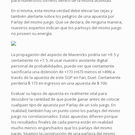
para numerosos torneos dentro de la misma actividad.
En sí misma, esta misma verdad debe elevar las cejas y
también alertarte sobre los peligros de una apuesta por
Parlay del mismo juego. Que se declara, de ninguna manera,
nuestros expertos indican que los parlosys del mismo juego
no poseen su energía.
La propagación del aspecto de Mavericks podría ser +9. 5 y
ciertamente no +7. 5. Al usar nuestro asistente digital
personal de probabilidades, puede ver que ciertamente
sacrificaría una distinción de +173 (+673 menos el +496) a
través de la apuesta de este SGP en Fan, Duel. Ciertamente
perdería $ 173 en ingresos en una apuesta de $ 100.
Evaluar su lapso de apuesta es realmente vital para
descubrir la cantidad de que puede ganar antes de colocar
cualquier tipo de apuesta por Parlay de un solo juego. En
realidad, también hay un punto como los parlays del mismo
juego no correlacionados. Estas apuestas difieren porque
los resultados finales de cada pierna están en realidad
mucho menos enganchados que los parlays del mismo
juego. Veamos la construcción de una parlaza del mismo