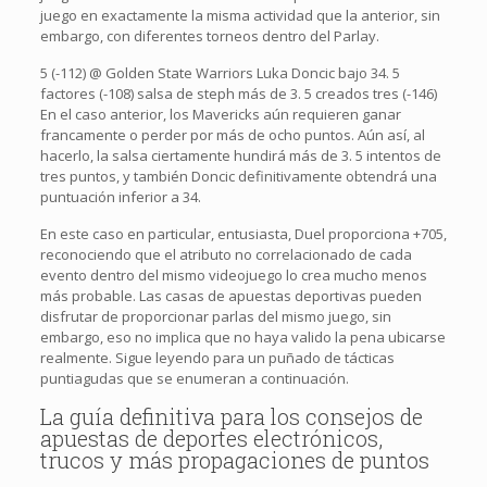
juego en exactamente la misma actividad que la anterior, sin
embargo, con diferentes torneos dentro del Parlay.
5 (-112) @ Golden State Warriors Luka Doncic bajo 34. 5
factores (-108) salsa de steph más de 3. 5 creados tres (-146)
En el caso anterior, los Mavericks aún requieren ganar
francamente o perder por más de ocho puntos. Aún así, al
hacerlo, la salsa ciertamente hundirá más de 3. 5 intentos de
tres puntos, y también Doncic definitivamente obtendrá una
puntuación inferior a 34.
En este caso en particular, entusiasta, Duel proporciona +705,
reconociendo que el atributo no correlacionado de cada
evento dentro del mismo videojuego lo crea mucho menos
más probable. Las casas de apuestas deportivas pueden
disfrutar de proporcionar parlas del mismo juego, sin
embargo, eso no implica que no haya valido la pena ubicarse
realmente. Sigue leyendo para un puñado de tácticas
puntiagudas que se enumeran a continuación.
La guía definitiva para los consejos de
apuestas de deportes electrónicos,
trucos y más propagaciones de puntos