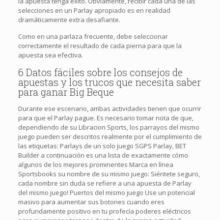
la apuesta tenga éxito. Obviamente, recibir cada una de las
selecciones en un Parlay apropiado es en realidad
dramáticamente extra desafiante.
Como en una parlaza frecuente, debe seleccionar
correctamente el resultado de cada pierna para que la
apuesta sea efectiva.
6 Datos fáciles sobre los consejos de
apuestas y los trucos que necesita saber
para ganar Big Beque
Durante ese escenario, ambas actividades tienen que ocurrir
para que el Parlay pague. Es necesario tomar nota de que,
dependiendo de su Libracion Sports, los parrayos del mismo
juego pueden ser descritos realmente por el cumplimiento de
las etiquetas: Parlays de un solo juego SGPS Parlay, BET
Builder a continuación es una lista de exactamente cómo
algunos de los mejores prominentes Marca en línea
Sportsbooks su nombre de su mismo juego: Siéntete seguro,
cada nombre sin duda se refiere a una apuesta de Parlay
del mismo juego! Puertos del mismo juego Use un potencial
masivo para aumentar sus botones cuando eres
profundamente positivo en tu profecía poderes eléctricos