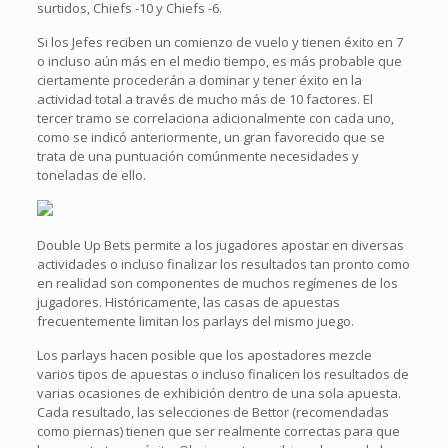
surtidos, Chiefs -10 y Chiefs -6.
Si los Jefes reciben un comienzo de vuelo y tienen éxito en 7
o incluso aún más en el medio tiempo, es más probable que
ciertamente procederán a dominar y tener éxito en la
actividad total a través de mucho más de 10 factores. El
tercer tramo se correlaciona adicionalmente con cada uno,
como se indicó anteriormente, un gran favorecido que se
trata de una puntuación comúnmente necesidades y
toneladas de ello.
Double Up Bets permite a los jugadores apostar en diversas
actividades o incluso finalizar los resultados tan pronto como
en realidad son componentes de muchos regímenes de los
jugadores. Históricamente, las casas de apuestas
frecuentemente limitan los parlays del mismo juego.
Los parlays hacen posible que los apostadores mezcle
varios tipos de apuestas o incluso finalicen los resultados de
varias ocasiones de exhibición dentro de una sola apuesta.
Cada resultado, las selecciones de Bettor (recomendadas
como piernas) tienen que ser realmente correctas para que