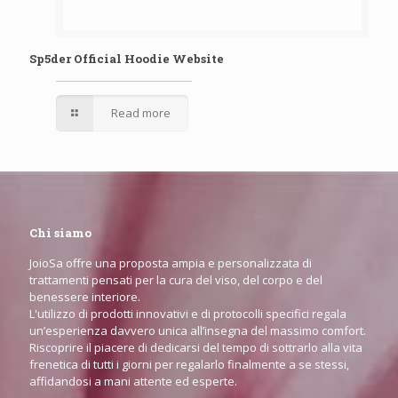
Sp5der Official Hoodie Website
Read more
Chi siamo
JoioSa offre una proposta ampia e personalizzata di
trattamenti pensati per la cura del viso, del corpo e del
benessere interiore.
L'utilizzo di prodotti innovativi e di protocolli specifici regala
un’esperienza davvero unica all’insegna del massimo comfort.
Riscoprire il piacere di dedicarsi del tempo di sottrarlo alla vita
frenetica di tutti i giorni per regalarlo finalmente a se stessi,
affidandosi a mani attente ed esperte.