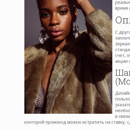
реальн
время 
Оп
С друг
заплат
зеркал
станда
счет, 
акции 
Шаг
(Mo
Дизайн
пользо
указат
необхо
в связ
конторой промокод можно истратить на ставку, с