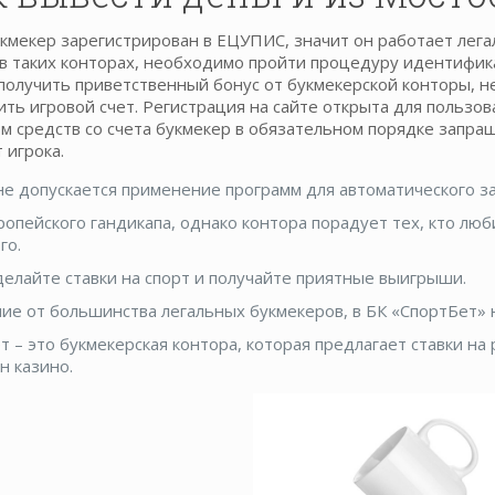
укмекер зарегистрирован в ЕЦУПИС, значит он работает лега
 в таких конторах, необходимо пройти процедуру идентифика
получить приветственный бонус от букмекерской конторы, н
ить игровой счет. Регистрация на сайте открыта для пользо
м средств со счета букмекер в обязательном порядке запр
 игрока.
не допускается применение программ для автоматического з
ропейского гандикапа, однако контора порадует тех, кто люби
го.
делайте ставки на спорт и получайте приятные выигрыши.
чие от большинства легальных букмекеров, в БК «СпортБет» н
т – это букмекерская контора, которая предлагает ставки на
н казино.