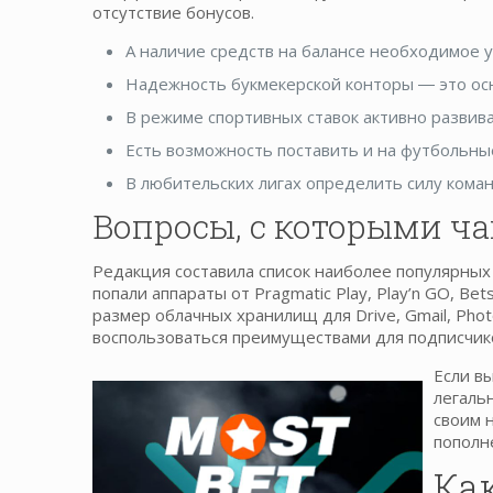
отсутствие бонусов.
А наличие средств на балансе необходимое у
Надежность букмекерской конторы ― это осно
В режиме спортивных ставок активно развива
Есть возможность поставить и на футбольные
В любительских лигах определить силу коман
Вопросы, с которыми ча
Редакция составила список наиболее популярных
попали аппараты от Pragmatic Play, Play’n GO, Be
размер облачных хранилищ для Drive, Gmail, Pho
воспользоваться преимуществами для подписчи
Если в
легаль
своим 
пополн
Ка