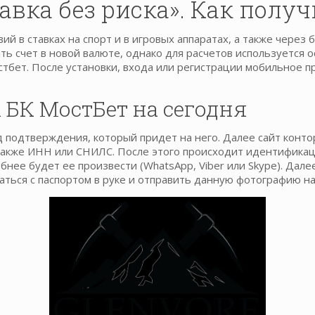
авка без риска». Как получ
вий в ставках на спорт и в игровых аппаратах, а также чере
 счет в новой валюте, однако для расчетов используется о
тбет. После установки, входа или регистрации мобильное п
БК МостБет на сегодня
 подтверждения, который придет на него. Далее сайт конто
 также ИНН или СНИЛС. После этого происходит идентификац
бнее будет ее произвести (WhatsApp, Viber или Skype). Да
ться с паспортом в руке и отправить данную фотографию н