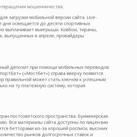
отвращения мошенничества.
ля загрузки мобильной версии сайта. Live-
ие дня освещается до десяти спортивных
но выплачивает выигрыши. Ковбои, тираны,
ах, выпущенных в апреле, провайдеры
альный депозит при помощи мобильных переводов
портБет» («Мостбет») справа вверху появится
ор правильной может стать ключом к успешным
ько на ту платежную систему, которая
ран постсоветского пространства. Букмекерская
ию. Все материалы сайта доступны по лицензии
нится бетторами из-за хорошей росписи, высоких
оличество рынков долгосрочных ставок и