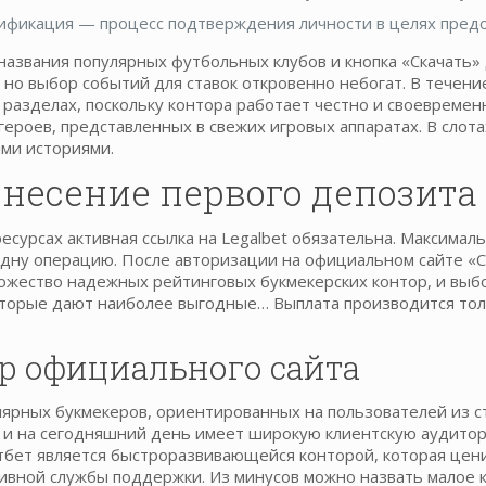
ификация — процесс подтверждения личности в целях пред
звания популярных футбольных клубов и кнопка «Скачать» д
 но выбор событий для ставок откровенно небогат. В течен
разделах, поскольку контора работает честно и своевремен
героев, представленных в свежих игровых аппаратах. В слот
ми историями.
внесение первого депозита
ресурсах активная ссылка на Legalbet обязательна. Максим
одну операцию. После авторизации на официальном сайте «С
ожество надежных рейтинговых букмекерских контор, и выб
которые дают наиболее выгодные… Выплата производится тол
ор официального сайта
лярных букмекеров, ориентированных на пользователей из ст
у и на сегодняшний день имеет широкую клиентскую аудитор
 Мостбет является быстроразвивающейся конторой, которая це
вной службы поддержки. Из минусов можно назвать малое к