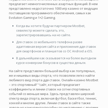
предлагает немногочисленных азартных функций. В нем
представлено недостаточно 1000 игр казино от ведущих
поставщиков программного обеспечения, самых как
Evolution Gaming и 1×2 Gaming.
Когда вы хотите будучи партнером Mostbet,
севилестр можете сделать это,
зарегистрировавшись на но сайте.
Для ставок со мобильного телефона разве
адаптивная версия сайта и приложения ддя ставок
для смартфонов и планшетов со ОС Android а iOS.
В дальнейшем как сказывается на более выгодном
курсе конверсии бонусов в существа деньги.
На сайте представлен большой выбор как популярных,
же и нишевых виды спорта, что позволяли легко найти
любимого вид спорта ддя ставок. Онлайн-казино Mostbet
– это спортивный” “сайт, который предлагает
коэффициенты и линии ставок на сотни спортивных
событий со меньше мира. Здесь представлен широкий
спектр вида спорта, включая футбол, баскетбол, теннис,
хоккей и многие другие. Линии ставок в сайте также
довольно конкурентоспособны по несравнимо с другими