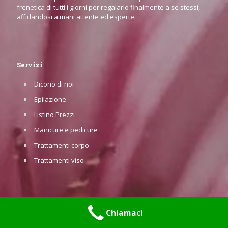
frenetica di tutti i giorni per regalarlo finalmente a se stessi,
affidandosi a mani attente ed esperte.
Servizi
Dicono di noi
Epilazione
Listino Prezzi
Manicure e pedicure
Trattamenti corpo
Trattamenti viso
Contatti
Chiamaci
Indirizzo:
Via Panfilo Castaldi, di fronte al civico 35, 20124