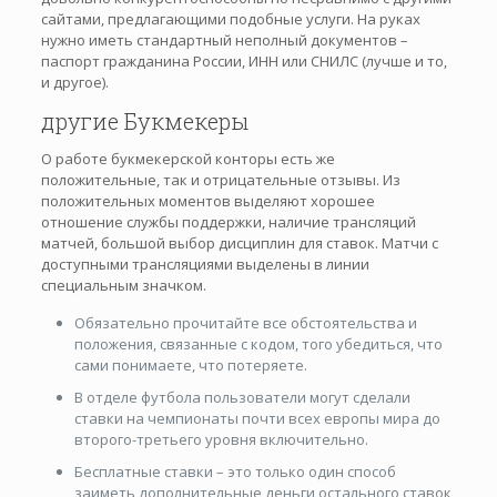
сайтами, предлагающими подобные услуги. На руках
нужно иметь стандартный неполный документов –
паспорт гражданина России, ИНН или СНИЛС (лучше и то,
и другое).
другие Букмекеры
О работе букмекерской конторы есть же
положительные, так и отрицательные отзывы. Из
положительных моментов выделяют хорошее
отношение службы поддержки, наличие трансляций
матчей, большой выбор дисциплин для ставок. Матчи с
доступными трансляциями выделены в линии
специальным значком.
Обязательно прочитайте все обстоятельства и
положения, связанные с кодом, того убедиться, что
сами понимаете, что потеряете.
В отделе футбола пользователи могут сделали
ставки на чемпионаты почти всех европы мира до
второго-третьего уровня включительно.
Бесплатные ставки – это только один способ
заиметь дополнительные деньги остального ставок