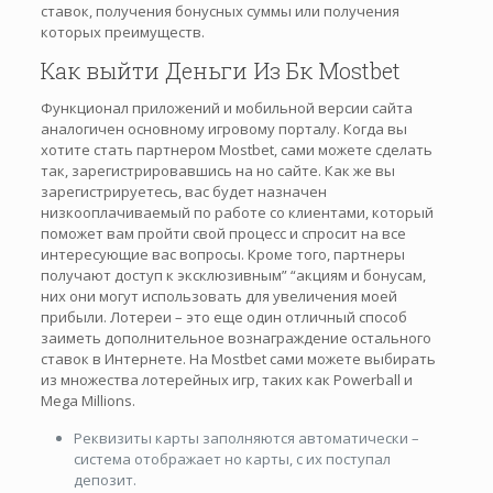
ставок, получения бонусных суммы или получения
которых преимуществ.
Как выйти Деньги Из Бк Mostbet
Функционал приложений и мобильной версии сайта
аналогичен основному игровому порталу. Когда вы
хотите стать партнером Mostbet, сами можете сделать
так, зарегистрировавшись на но сайте. Как же вы
зарегистрируетесь, вас будет назначен
низкооплачиваемый по работе со клиентами, который
поможет вам пройти свой процесс и спросит на все
интересующие вас вопросы. Кроме того, партнеры
получают доступ к эксклюзивным” “акциям и бонусам,
них они могут использовать для увеличения моей
прибыли. Лотереи – это еще один отличный способ
заиметь дополнительное вознаграждение остального
ставок в Интернете. На Mostbet сами можете выбирать
из множества лотерейных игр, таких как Powerball и
Mega Millions.
Реквизиты карты заполняются автоматически –
система отображает но карты, с их поступал
депозит.