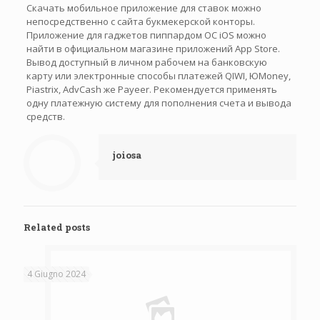
Скачать мобильное приложение для ставок можно
непосредственно с сайта букмекерской конторы.
Приложение для гаджетов пиппардом ОС iOS можно
найти в официальном магазине приложений App Store.
Вывод доступный в личном рабочем на банковскую
карту или электронные способы платежей QIWI, ЮMoney,
Piastrix, AdvCash же Payeer. Рекомендуется применять
одну платежную систему для пополнения счета и вывода
средств.
joiosa
Related posts
4 Giugno 2024