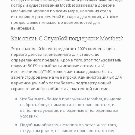
который существования Mostbet завоевала доверие
миллионов игроков по всему мире. Компания стала
источником развлечений и азарта для многих, а также
предоставляет множество возможностей для
выигрышей.
Как связь С Службой поддержки Mostbet?
Этот знакомый бонус предлагает 100% компенсацию
первого депозита, внесенного для ставок, до
определенного пределе. Кроме того, этот пользователь
получит 50 FS за выбраны игровые автоматы. И
исключением ЦУПИС, кошельки также должны быть
зарегистрированы на чье игрока. Администрация БК для
верификации либо потребовать подтверждающий
скриншот личного кабинета а платежной системе.
Чтобы иметь бонус в приложении Mostbet, вы могло
выбрать бонус, ними хотите воспользоваться, и
выполнить условия, изложенные в положениях же
условиях.
Подобным образом, независимо остального того,
откуда вы родом, вы сможем пользоваться этим