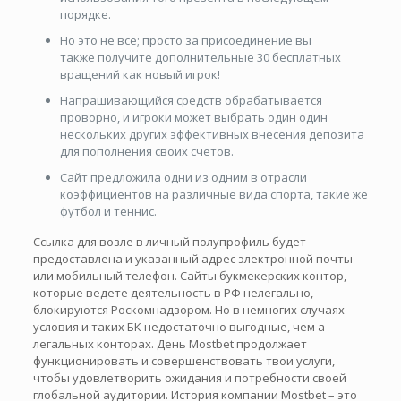
порядке.
Но это не все; просто за присоединение вы
также получите дополнительные 30 бесплатных
вращений как новый игрок!
Напрашивающийся средств обрабатывается
проворно, и игроки может выбрать один один
нескольких других эффективных внесения депозита
для пополнения своих счетов.
Сайт предложила одни из одним в отрасли
коэффициентов на различные вида спорта, такие же
футбол и теннис.
Ссылка для возле в личный полупрофиль будет
предоставлена и указанный адрес электронной почты
или мобильный телефон. Сайты букмекерских контор,
которые ведете деятельность в РФ нелегально,
блокируются Роскомнадзором. Но в немногих случаях
условия и таких БК недостаточно выгодные, чем а
легальных конторах. День Mostbet продолжает
функционировать и совершенствовать твои услуги,
чтобы удовлетворить ожидания и потребности своей
глобальной аудитории. История компании Mostbet – это