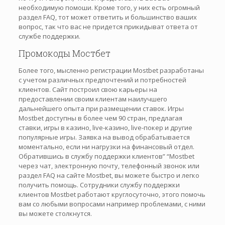
необходимую помоши. Кроме того, у них есть огромный
раздел FAQ, тот может ответить и большинство ваших
вопрос, так что вас не придется прикидыват ответа от
службе поддержки.
Промокоды Мостбет
Более того, мысленно регистрации Mostbet разработаны
с учетом различных предпочтений и потребностей
клиентов. Сайт построил свою карьеры на
предоставлении своим клиентам наилучшего
дальнейшего опыта при размещении ставок. Игры
Mostbet доступны в более чем 90 стран, предлагая
ставки, игры в казино, live-казино, live-покер и другие
популярные игры. Заявка на вывод обрабатывается
моментально, если ни нагрузки на финансовый отдел.
Обратившись в службу поддержки клиентов” “Mostbet
через чат, электронную почту, телефонный звонок или
раздел FAQ на сайте Mostbet, вы можете быстро и легко
получить помощь. Сотрудники службу поддержки
клиентов Mostbet работают круглосуточно, этого помочь
вам со любыми вопросами например проблемами, с ними
вы можете столкнутся.