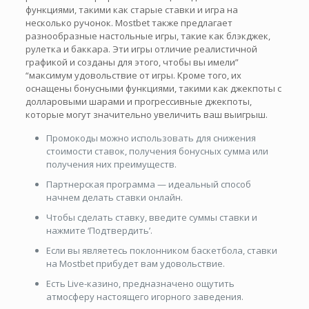
функциями, такими как старые ставки и игра на
несколько ручонок. Mostbet также предлагает
разнообразные настольные игры, такие как блэкджек,
рулетка и баккара. Эти игры отличие реалистичной
графикой и созданы для этого, чтобы вы имели”
“максимум удовольствие от игры. Кроме того, их
оснащены бонусными функциями, такими как джекпоты с
долларовыми шарами и прогрессивные джекпоты,
которые могут значительно увеличить ваш выигрыш.
Промокоды можно использовать для снижения
стоимости ставок, получения бонусных сумма или
получения них преимуществ.
Партнерская программа — идеальный способ
начнем делать ставки онлайн.
Чтобы сделать ставку, введите суммы ставки и
нажмите ‘Подтвердить’.
Если вы являетесь поклонником баскетбола, ставки
на Mostbet прибудет вам удовольствие.
Есть Live-казино, предназначено ощутить
атмосферу настоящего игорного заведения.