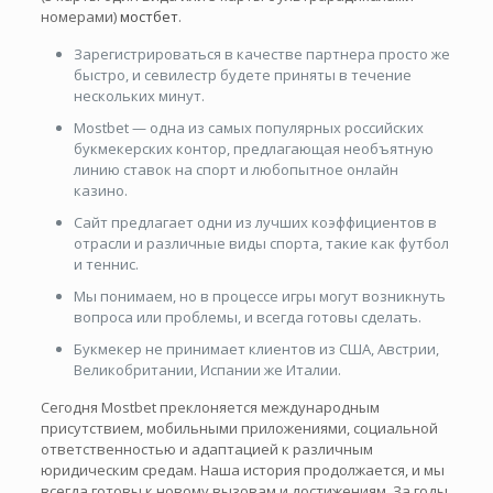
номерами)
мостбет
.
Зарегистрироваться в качестве партнера просто же
быстро, и севилестр будете приняты в течение
нескольких минут.
Mostbet — одна из самых популярных российских
букмекерских контор, предлагающая необъятную
линию ставок на спорт и любопытное онлайн
казино.
Сайт предлагает одни из лучших коэффициентов в
отрасли и различные виды спорта, такие как футбол
и теннис.
Мы понимаем, но в процессе игры могут возникнуть
вопроса или проблемы, и всегда готовы сделать.
Букмекер не принимает клиентов из США, Австрии,
Великобритании, Испании же Италии.
Сегодня Mostbet преклоняется международным
присутствием, мобильными приложениями, социальной
ответственностью и адаптацией к различным
юридическим средам. Наша история продолжается, и мы
всегда готовы к новому вызовам и достижениям. За годы