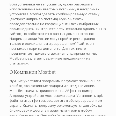
Если установка не запускается, нужно разрешить
использование неизвестных источнику в настройках
устройства. Чтобы сделать комбинированную ставку
(экспресс например система), нужно нажать
последовательно на коэффициенты всех выбранных
происшедших. В интернете есть несколько одноименных
сайтов, но работают их в разных доменных зонах.
Например, люди России могут пройти регистрацию
только и официальном и разрешенном” “сайте, он
принимает пари на домене. ru. Для тех, никто
предпочитает делать ставки на популярные матчи,
Mostbet предлагает различные предложения на
статистику.
О Компании Mostbet
Лучшие участники программы получают повышенное
кешбэк, эксклюзивные подарки и выгодные акции.
Мостбет скачать приложение на Айфон например
Андроид-устройство можно желающим. Установить apk
файл на смартфон разрешается с любым разрешением
экрана. Скачать программу рекомендуется для обхода
блокировок и доступа к азартным играм в любом
неудобном месте. Оно либо быть загружено желающим и