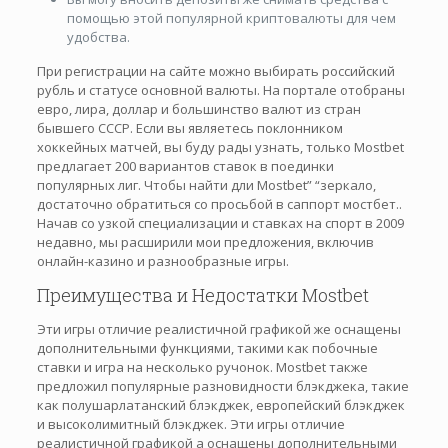
помощью этой популярной криптовалюты для чем
удобства.
При регистрации на сайте можно выбирать российский
рубль и статусе основной валюты. На портале отобраны
евро, лира, доллар и большинство валют из стран
бывшего СССР. Если вы являетесь поклонником
хоккейных матчей, вы буду рады узнать, только Mostbet
предлагает 200 вариантов ставок в поединки
популярных лиг. Чтобы найти дли Mostbet” “зеркало,
достаточно обратиться со просьбой в саппорт мостбет..
Начав со узкой специализации и ставках на спорт в 2009
недавно, мы расширили мои предложения, включив
онлайн-казино и разнообразные игры.
Преимущества и Недостатки Mostbet
Эти игры отличие реалистичной графикой же оснащены
дополнительными функциями, такими как побочные
ставки и игра на несколько ручонок. Mostbet также
предложил популярные разновидности блэкджека, такие
как полушарлатанский блэкджек, европейский блэкджек
и высоколимитный блэкджек. Эти игры отличие
реалистичной графикой а оснащены дополнительными