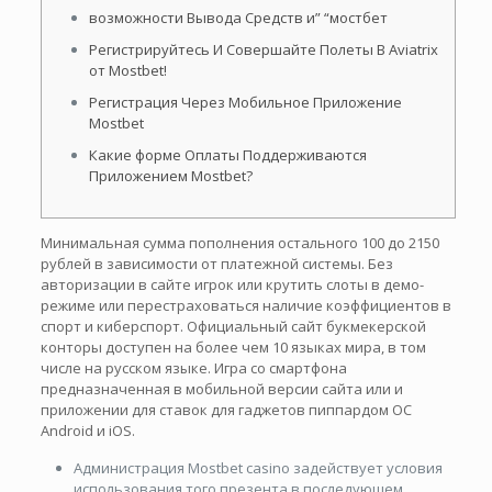
возможности Вывода Средств и” “мостбет
Регистрируйтесь И Совершайте Полеты В Aviatrix
от Mostbet!
Регистрация Через Мобильное Приложение
Mostbet
Какие форме Оплаты Поддерживаются
Приложением Mostbet?
Минимальная сумма пополнения остального 100 до 2150
рублей в зависимости от платежной системы. Без
авторизации в сайте игрок или крутить слоты в демо-
режиме или перестраховаться наличие коэффициентов в
спорт и киберспорт. Официальный сайт букмекерской
конторы доступен на более чем 10 языках мира, в том
числе на русском языке. Игра со смартфона
предназначенная в мобильной версии сайта или и
приложении для ставок для гаджетов пиппардом ОС
Android и iOS.
Администрация Mostbet casino задействует условия
использования того презента в последующем