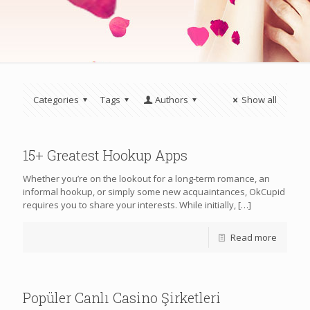
Categories
Tags
Authors
Show all
15+ Greatest Hookup Apps
Whether you’re on the lookout for a long-term romance, an
informal hookup, or simply some new acquaintances, OkCupid
requires you to share your interests. While initially,
[…]
Read more
Popüler Canlı Casino Şirketleri